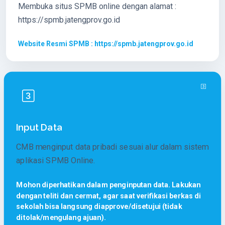
Membuka situs SPMB online dengan alamat :
https://spmb.jatengprov.go.id
Website Resmi SPMB : https://spmb.jatengprov.go.id
Input Data
CMB menginput data pribadi sesuai alur dalam sistem
aplikasi SPMB Online.
Mohon diperhatikan dalam penginputan data. Lakukan
dengan teliti dan cermat, agar saat verifikasi berkas di
sekolah bisa langsung diapprove/disetujui (tidak
ditolak/mengulang ajuan).