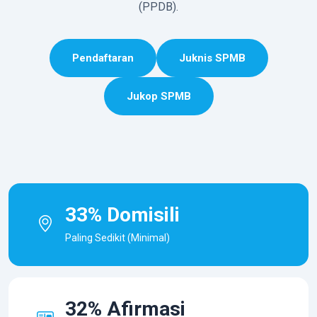
(PPDB).
Pendaftaran
Juknis SPMB
Jukop SPMB
33% Domisili
Paling Sedikit (Minimal)
32% Afirmasi