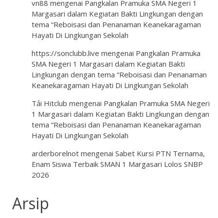
vn88
mengenai
Pangkalan Pramuka SMA Negeri 1
Margasari dalam Kegiatan Bakti Lingkungan dengan
tema “Reboisasi dan Penanaman Keanekaragaman
Hayati Di Lingkungan Sekolah
ht​t​ps:​/​/​so​n​cl​ub​b.​li​v​e
mengenai
Pangkalan Pramuka
SMA Negeri 1 Margasari dalam Kegiatan Bakti
Lingkungan dengan tema “Reboisasi dan Penanaman
Keanekaragaman Hayati Di Lingkungan Sekolah
Tải​ H​i​t​club
mengenai
Pangkalan Pramuka SMA Negeri
1 Margasari dalam Kegiatan Bakti Lingkungan dengan
tema “Reboisasi dan Penanaman Keanekaragaman
Hayati Di Lingkungan Sekolah
arderborelnot
mengenai
Sabet Kursi PTN Ternama,
Enam Siswa Terbaik SMAN 1 Margasari Lolos SNBP
2026
Arsip