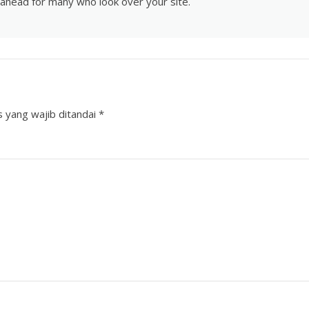
ahead for many who look over your site.
 yang wajib ditandai
*