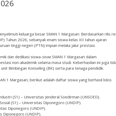
2026
elimuti keluarga besar SMAN 1 Margasari. Berdasarkan rilis re
NBP) Tahun 2026, sebanyak enam siswa kelas XII tahun ajaran
an tinggi negeri (PTN) impian melalui jalur prestasi.
demik dan dedikasi siswa-siswi SMAN 1 Margasari dalam
estasi non-akademik selama masa studi. Keberhasilan ini juga tid
h unit Bimbingan Konseling (BK) serta para tenaga pendidik.
N 1 Margasari, berikut adalah daftar siswa yang berhasil lolos
 Industri (S1) – Universitas Jenderal Soedirman (UNSOED).
 Sosial (S1) – Universitas Diponegoro (UNDIP).
rsitas Diponegoro (UNDIP).
itas Diponegoro (UNDIP).