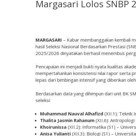
Margasari Lolos SNBP 
MARGASARI
– Kabar membanggakan kembali meny
hasil Seleksi Nasional Berdasarkan Prestasi (S
2025/2026 dinyatakan berhasil menembus perguru
Pencapaian ini menjadi bukti nyata kualitas aka
mempertahankan konsistensi nilai rapor serta pr
lepas dari bimbingan intensif yang diberikan ole
Berdasarkan data yang dihimpun dari unit BK SMA
seleksi:
Muhammad Nauval Alhafizd
(XII.1): Teknik
Thalita Jasmin Rahanum
(XII.6): Antropologi
Khoirunissa
(XII.2): Informatika (S1) – Unive
Anisa Yulianti
(XII.3): Biologi (S1) – Univers