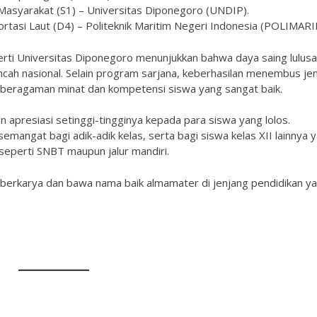
 Masyarakat (S1) – Universitas Diponegoro (UNDIP).
ortasi Laut (D4) – Politeknik Maritim Negeri Indonesia (POLIMARI
erti Universitas Diponegoro menunjukkan bahwa daya saing lulus
cah nasional. Selain program sarjana, keberhasilan menembus je
keberagaman minat dan kompetensi siswa yang sangat baik.
presiasi setinggi-tingginya kepada para siswa yang lolos.
emangat bagi adik-adik kelas, serta bagi siswa kelas XII lainnya 
a seperti SNBT maupun jalur mandiri.
berkarya dan bawa nama baik almamater di jenjang pendidikan y