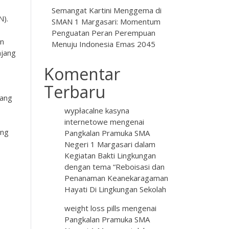
Semangat Kartini Menggema di
N).
SMAN 1 Margasari: Momentum
Penguatan Peran Perempuan
an
Menuju Indonesia Emas 2045
njang
Komentar
Terbaru
yang
wypłacalne kasyna
internetowe
mengenai
ang
Pangkalan Pramuka SMA
Negeri 1 Margasari dalam
Kegiatan Bakti Lingkungan
dengan tema “Reboisasi dan
Penanaman Keanekaragaman
Hayati Di Lingkungan Sekolah
weight loss pills
mengenai
Pangkalan Pramuka SMA